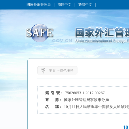
國家外匯管理局
｜
簡體中文
｜
繁體中文
｜
主頁
>
特色服務
索 引 號：
75626053-1-2017-00267
來 源：
國家外匯管理局寧波市分局
名 稱：
10月11日人民幣匯率中間價及人民幣
1