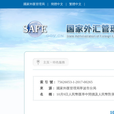
國家外匯管理局
｜
簡體中文
｜
繁體中文
｜
主頁
>
特色服務
索 引 號：
75626053-1-2017-00265
來 源：
國家外匯管理局寧波市分局
名 稱：
10月9日人民幣匯率中間價及人民幣對