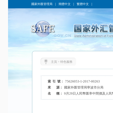
國家外匯管理局
｜
簡體中文
｜
繁體中文
｜
主頁
>
特色服務
索 引 號：
75626053-1-2017-00263
來 源：
國家外匯管理局寧波市分局
名 稱：
9月29日人民幣匯率中間價及人