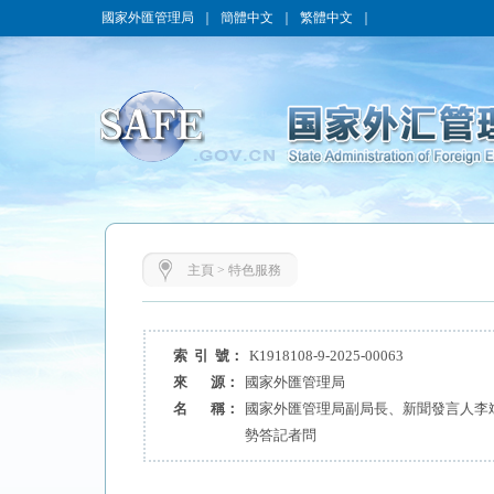
國家外匯管理局
｜
簡體中文
｜
繁體中文
｜
主頁
>
特色服務
索 引 號：
K1918108-9-2025-00063
來 源：
國家外匯管理局
名 稱：
國家外匯管理局副局長、新聞發言人李斌
勢答記者問