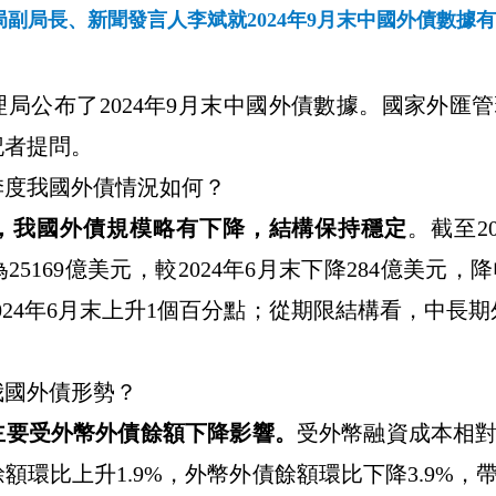
副局長、新聞發言人李斌就2024年9月末中國外債數據
理局公布了
2024
年
9
月末中國外債數據。
國家外匯管
記者提問。
季度我國外債情況如何？
，我國外債規模略有下降，結構保持穩定
。截至
2
為
25169
億美元，較
2024
年
6
月末下降
284
億美元，降
024
年
6
月末上升
1
個百分點；從期限結構看，中長期
我國外債形勢？
主要受外幣外債餘額下降影響。
受外幣融資成本相
餘額環比上升
1.9%
，
外幣外債餘額環比下降
3.9%
，