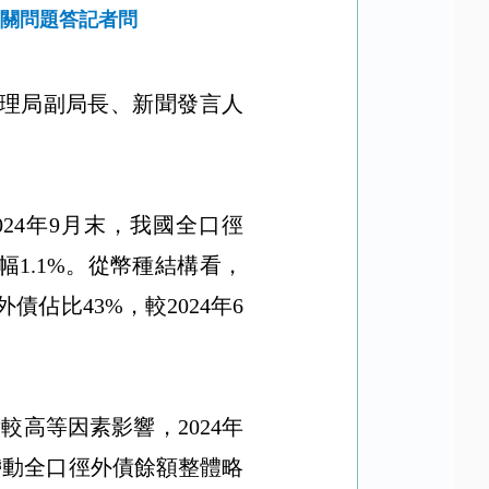
有關問題答記者問
理局副局長、新聞發言人
024
年
9
月末，我國全口徑
幅
1.1%
。從幣種結構看，
外債佔比
43%
，較
2024
年
6
對較高等因素影響，
2024
年
帶動全口徑外債餘額整體略