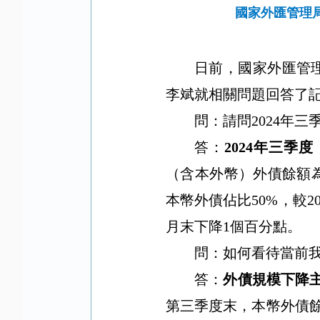
國家外匯管理局
日前，國家外匯管
李斌
就相關問題回答了
問：請問
2024
年三
答：
2024
年三季度
（含本外幣）外債餘額
本幣外債佔比
50%
，較
2
月末下降
1
個百分點。
問：如何看待當前
答：
外債規模下降
第三季度末，本幣外債