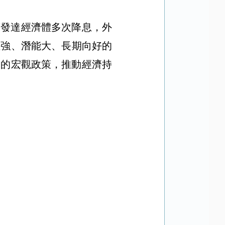
等發達經濟體多次降息
，外
性強、
潛能大
、長期向好的
為的宏觀政策，推動經濟持