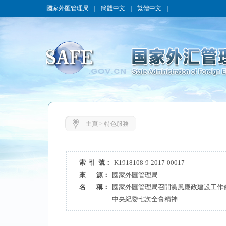
國家外匯管理局
｜
簡體中文
｜
繁體中文
｜
主頁
>
特色服務
索 引 號：
K1918108-9-2017-00017
來 源：
國家外匯管理局
名 稱：
國家外匯管理局召開黨風廉政建設工作
中央紀委七次全會精神