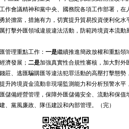
工作會議精神和
黨中央、國務院各項工作部署，在
勇於擔當，措施有力，切實提升貿易投資便利化水
厲打擊外匯領域違規違法活動，防範跨境資本流動
匯管理重點工作：
一是
繼續推進簡政放權和重點領
經濟發展；
二是
加強真實性合規性審核，加大對外
錢莊、逃匯騙購匯等違法犯罪活動的高壓打擊態勢
提升跨境資金流動非現場監測能力和分析預警水平
匯儲備經營管理，保障外匯儲備安全、流動和保值
建、黨風廉政、隊伍建設和內部管理。（完）