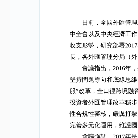
日前，全國外匯管理
中全會以及中央經濟工作
收支形勢，研究部署
2017
長，各外匯管理分局（外
會議指出，
2016
年，
堅持問題導向和底線思維
服
”
改革，全口徑跨境融
投資者外匯管理改革穩步
性合規性審核，嚴厲打擊
完善多元化運用，維護國
會議強調，
2017
年是