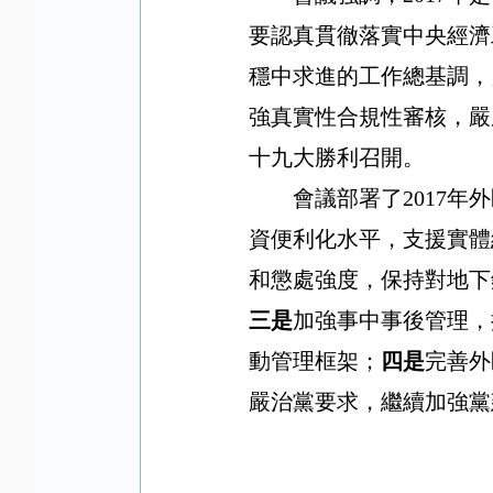
要認真貫徹落實中央經濟
穩中求進的工作總基調，
強真實性合規性審核，嚴
十九大勝利召開。
會議部署了
2017
年外
資便利化水平，支援實體
和懲處強度，保持對地下
三是
加強事中事後管理，
動管理框架；
四是
完善外
嚴治黨要求，繼續加強黨