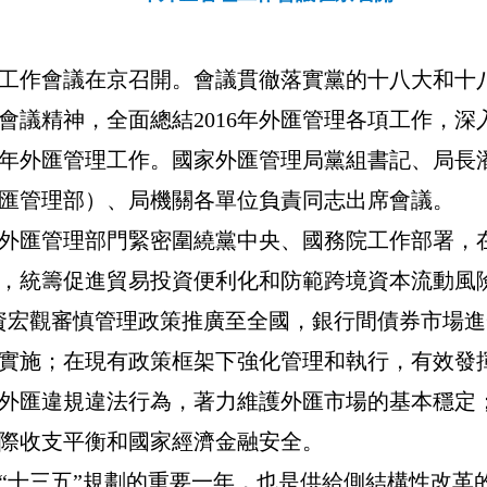
工作會議在京召開。會議貫徹落實黨的十八大和十
會議精神，全面總結
2016
年外匯管理各項工作，深
年外匯管理工作。國家外匯管理局黨組書記、局長
匯管理部）、局機關各單位負責同志出席會議。
外匯管理部門緊密圍繞黨中央、國務院工作部署，
，統籌促進貿易投資便利化和防範跨境資本流動風
資宏觀審慎管理政策推廣至全國，銀行間債券市場進
實施；在現有政策框架下強化管理和執行，有效發
外匯違規違法行為，著力維護外匯市場的基本穩定
際收支平衡和國家經濟金融安全
。
“
十三五
”
規劃的重要一年，也是供給側結構性改革