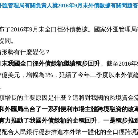
外匯管理局有關負責人就2016年9月末外債數據有關問題
布了
2016
年
9
月末全口徑外債數據。國家外匯管理局
提問。
債形勢有什麼變化？
月末我國全口徑外債餘額繼續穩步回升。
截至
2016
年
7
億美元，增幅為
3%
，延續了今年二季度以來外債
。
額增長的主要原因是什麼？這將對我國的跨境資金
和外匯局出台了一系列便利市場主體跨境融資的改
有力推動了我國外債餘額的企穩回升。一是穩步推
局配合人民銀行穩步推進本外幣一體化的全口徑跨境