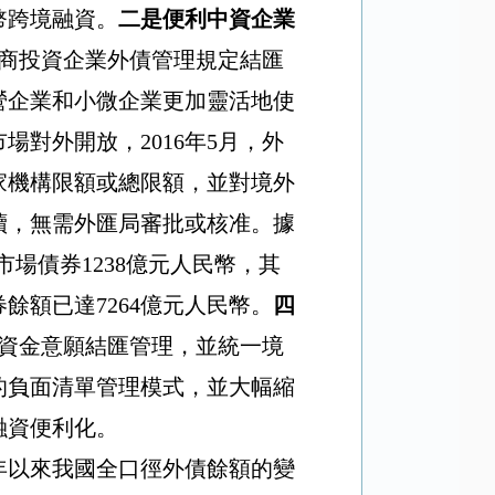
幣跨境融資。
二是便利中資企業
商投資企業外債管理規定結匯
營企業和小微企業更加靈活地使
市場對外開放，
2016
年
5
月，外
家機構限額或總限額，並對境外
續，無需外匯局審批或核准。據
市場債券
1238
億元人民幣，其
券餘額已達
7264
億元人民幣。
四
資金意願結匯管理，並統一境
的負面清單管理模式，並大幅縮
融資便利化。
年以來我國全口徑外債餘額的變