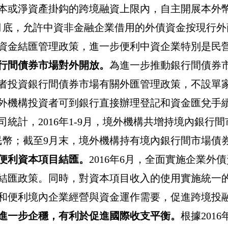
本或淨資產掛鈎的跨境融資上限內，自主開展本外
月底，允許中資非金融企業借用的外債資金按現行外
資金結匯管理政策，進一步便利中資企業特別是民
行間債券市場對外開放。
為進一步推動銀行間債券
者投資銀行間債券市場有關外匯管理政策，不設單
外機構投資者可到銀行直接辦理登記和資金匯兌手
司統計，
2016
年
1-9
月，境外機構共增持境內銀行間
民幣；截至
9
月末，境外機構持有境內銀行間市場債
便利資本項目結匯。
2016
年
6
月，全面實施企業外債
結匯政策。同時，對資本項目收入的使用實施統一
和便利境內企業經營與資金運作需要，促進跨境投
進一步企穩，有利於促進國際收支平衡。
根據
2016