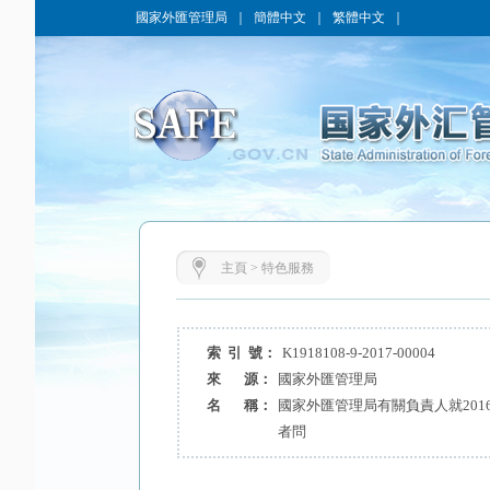
國家外匯管理局
｜
簡體中文
｜
繁體中文
｜
主頁
>
特色服務
索 引 號：
K1918108-9-2017-00004
來 源：
國家外匯管理局
名 稱：
國家外匯管理局有關負責人就201
者問