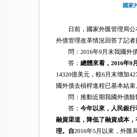
國家
日前，國家外匯管理局公
外債管理改革情況回答了記者
問：
2016
年
9
月末我國外
答：
總體來看，
2016
年
9
14320
億美元，較
6
月末增加
42
國外債去槓桿進程已基本結束
問：推動近期我國外債餘
答：
今年以來，人民銀行
融資渠道，降低了融資成本，
理。自
2016
年
5
月以來，外匯