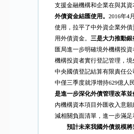
支援金融機構和企業在與其資
外債資金結匯使用。
2016
年
4
使用，拉平了中外資企業外債
用外債資金。
三是大力推動銀
匯局進一步明確境外機構投資
機構投資者實行登記管理，境
中央國債登記結算有限責任公
中僅三季度就淨增持
629
億人
是進一步深化外債管理改革並
內機構資本項目外匯收入意願
減相關負面清單，進一步滿足
預計未來我國外債規模將