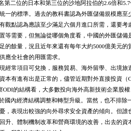
名第二位的日本和第三位的沙地阿拉伯的
2.6
倍和
5.7
統一的標準。過去的教科書認為外匯儲備規模應至
有觀點認為應該至少滿足六個月進口所需，還要考
置等需要，但無論從哪個角度看，中國的外匯儲備
足的餘量，況且近年來還有每年大約
5000
億美元的
供應全社會的用匯需求。
現經常項目可兌換，服務貿易、海外留學、出境旅
資本有進有出是正常的，儘管近期對外直接投資（
察
ODI
的結構看，大多數投向海外高新技術企業股權
利於國內經濟結構調整和轉型升級。當然，也不排除
憂，表現出較強的向外尋求安全資產的傾向。但誰
回升、體制機制改革和營商環境的改善，出去的資