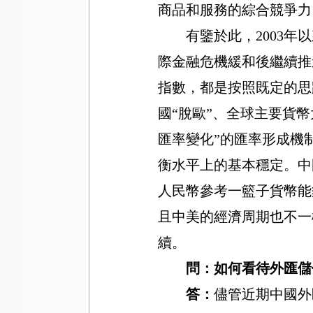
商品和服務的綜合競爭力
有鑒於此，
2003
年以
際金融危機緩和後繼續推
指數，都是按照既定的思
國“脫歐”、全球主要貨
匯率變化”的匯率形成機
衡水平上的基本穩定。中
人民幣參考一籃子貨幣能
且中美的經濟周期也不一
續。
問：如何看待外匯儲
答：
儘管近期中國外