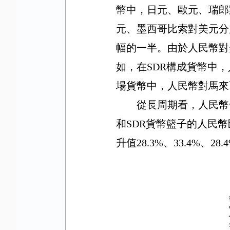
幣中，日元、歐元、瑞郎
元、墨西哥比索對美元分
幅的一半。由於人民幣對
如，在
SDR
構成貨幣中，
場貨幣中，人民幣對馬來
從長周期看，人民幣
和
SDR
貨幣籃子的人民幣
升值
28.3%
、
33.4%
、
28.