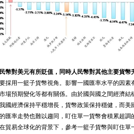
民幣對美元有所貶值，同時人民幣對其他主要貨幣
要採用一籃子貨幣視角。影響一國匯率水平的因素
市場預期變化等都有關係。由於國與國之間經濟結
我國經濟保持平穩增長，貨幣政策保持穩健，而美
的匯率走勢也難以趨同，盯住單一貨幣會積累超調
在貿易全球化的背景下，參考一籃子貨幣與盯住單