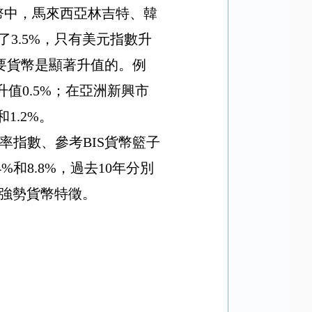
幣中，馬來西亞林吉特、韓
了
3.5%
，只有美元指數升
要貨幣是顯著升值的。例
升值
0.5%
；在亞洲新興市
和
1.2%
。
率指數、參考
BIS
貨幣籃子
4%
和
8.8%
，過去
10
年分別
強勢貨幣特徵。