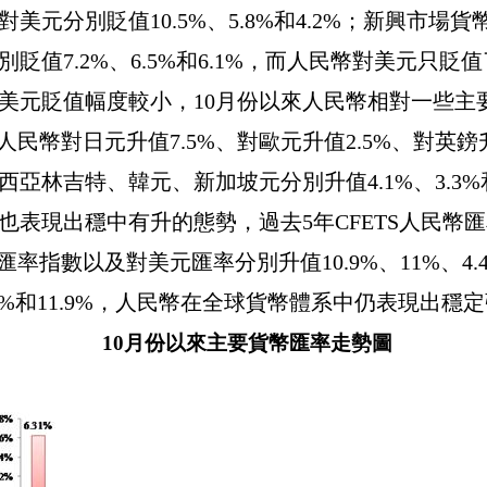
對美元分別貶值
10.5%
、
5.8%
和
4.2%
；新興市場貨
別貶值
7.2%
、
6.5%
和
6.1%
，而人民幣對美元只貶值
美元貶值幅度較小，
10
月份以來人民幣相對一些主
人民幣對日元升值
7.5%
、對歐元升值
2.5%
、對英鎊
西亞林吉特、韓元、新加坡元分別升值
4.1%
、
3.3%
也表現出穩中有升的態勢，過去
5
年
CFETS
人民幣匯
匯率指數以及對美元匯率分別升值
10.9%
、
11%
、
4.
4%
和
11.9%
，人民幣在全球貨幣體系中仍表現出穩定
10
月份以來主要貨幣匯率走勢圖