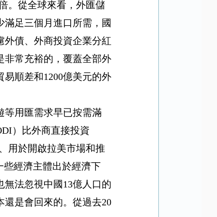
倍。從全球來看，外匯儲
少滿足三個月進口所需，國
慮外債、外商投資企業分紅
是非常充裕的，覆蓋全部外
貿易順差和
1200
億美元的外
遊等用匯需求早已按需滿
ODI
）比外商直接投資
、用於開啟拉美市場和推
一些經濟主體出於經濟下
也無法忽視中國
13
億人口的
本還是會回來的。從過去
20