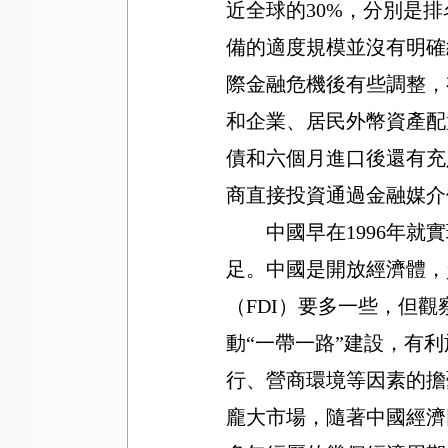
近全球的
30%
，分別是排
備的適度規模並沒有明確
際金融危機後有些調整，
和企業、居民外幣資產配
債和六個月進口後還有充
商直接投資通過金融媒介
中國早在
1996
年就實
足。中國是開放經濟體，
（
FDI
）要多一些，但觀
動“一帶一路”建設，有
行、營商環境等因素的擔
龐大市場，隨著中國經濟