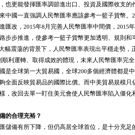
，也更能發揮匯率調節進出口、投資及國際收支的
來中國一直強調人民幣匯率應該參考一籃子貨幣。
2
進匯改，
2015
年
8
月完善人民幣匯率中間價，
2015
年
路步步推進，使參考一籃子貨幣更加透明、規則和
幣大幅震蕩的背景下，人民幣匯率表現出平穩走勢，
制順利運轉、取得成效的體現，未來人民幣匯率完
國是全球第一大貿易國，全球
200
多個經濟體都是中
夠全面反映貿易品的國際比價。而中美貿易規模只
樣，改回去單一盯住美元會使人民幣匯率陷入僵化
備的合理充裕？
匯儲備有所下降，但仍高居全球首位，是十分充足