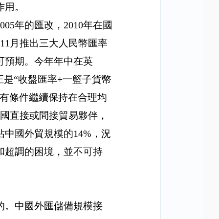
作用。
005
年的匯改，
2010
年在國
11
月推出三大人民幣匯率
可預期。今年年中在英
正是“收盤匯率
+
一籃子貨幣
全有條件繼續保持在合理均
國直接或間接貿易夥伴，
佔中國外貿規模的
14%
，況
和超調的困境，並不可持
的。中國外匯儲備規模接