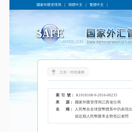
國家外匯管理局
｜
簡體中文
｜
繁體中文
｜
主頁
>
特色服務
索 引 號：
K1918108-9-2016-00235
來 源：
國家外匯管理局江西省分局
名 稱：
人民幣在全球貨幣體系中仍表現出
就近期人民幣匯率走勢答記者問