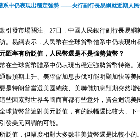
體系中仍表現出穩定強勢 ——央行副行長易綱就近期人
動引發市場關注。
27
日，中國人民銀行副行長易綱
訪。易綱表示，人民幣在全球貨幣體系中仍表現出
元匯率有所貶值，人民幣還是不是強勢貨幣？
幣在全球貨幣體系中仍表現出穩定強勢貨幣特徵。
通脹預期上升、美聯儲加息步伐可能明顯加快等美
要是特朗普當選美國總統、美聯儲加息預期突然增強
這些因素對世界各國而言都有些意外，資金迴流美
全球貨幣普遍對美元貶值，有的跌幅還比較大。下
引發美元回調的可能。
所貶值，但幅度相對大多數非美貨幣還是比較小的