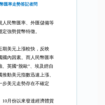
民幣匯率走勢答記者問
就人民幣匯率、外匯儲備等
穩定強勢貨幣特徵。
近期美元上漲較快，反映
國國內因素。而人民幣匯率
、英國“脫歐”、埃及鎊自
國推動美元指數迅速上漲、
一步美元走勢存在不確定
。
10
月份以來發達經濟體貨