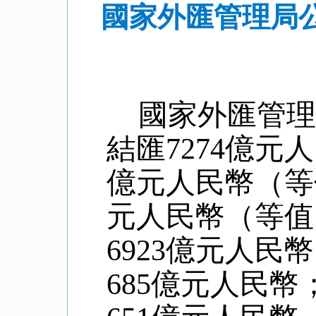
國家外匯管理局公
國家外匯管
結匯
7274
億元人
億元人民幣（等
元人民幣（等值
6923
億元人民幣
685
億元人民幣