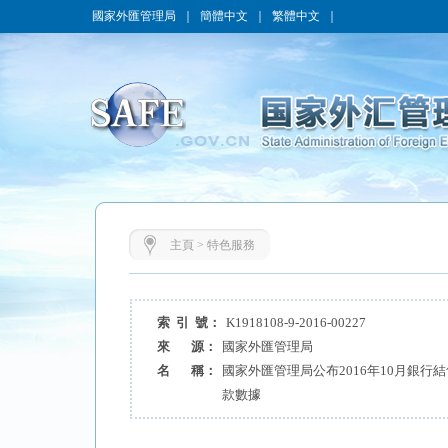
國家外匯管理局
｜
簡體中文
｜
繁體中文
｜
主頁
>
特色服務
索 引 號：
K1918108-9-2016-00227
來 源：
國家外匯管理局
名 稱：
國家外匯管理局公布2016年10月銀行
款數據