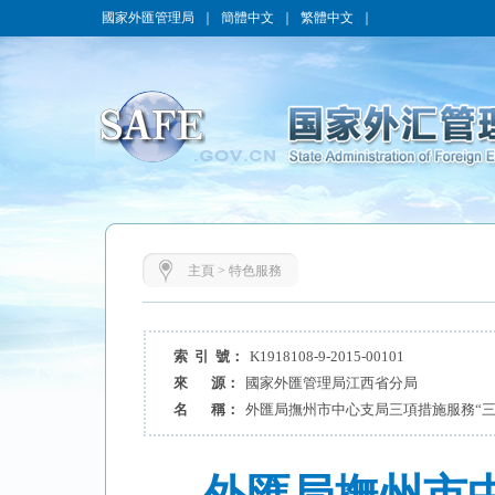
國家外匯管理局
｜
簡體中文
｜
繁體中文
｜
主頁
>
特色服務
索 引 號：
K1918108-9-2015-00101
來 源：
國家外匯管理局江西省分局
名 稱：
外匯局撫州市中心支局三項措施服務“三