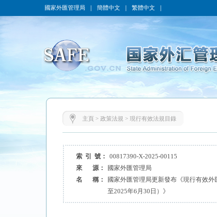
國家外匯管理局
｜
簡體中文
｜
繁體中文
｜
主頁
>
政策法規
>
現行有效法規目錄
索 引 號：
00817390-X-2025-00115
來 源：
國家外匯管理局
名 稱：
國家外匯管理局更新發布《現行有效外
至2025年6月30日）》