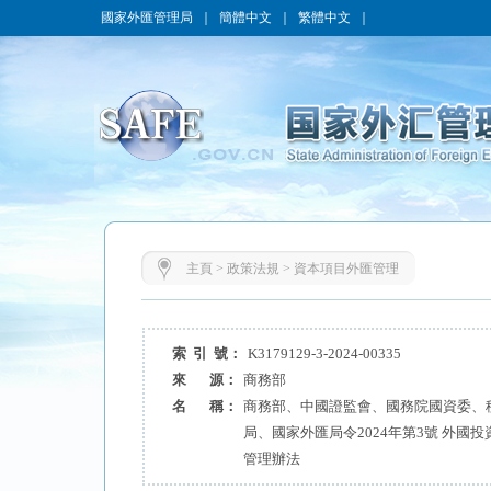
國家外匯管理局
｜
簡體中文
｜
繁體中文
｜
主頁
>
政策法規
>
資本項目外匯管理
索 引 號：
K3179129-3-2024-00335
來 源：
商務部
名 稱：
商務部、中國證監會、國務院國資委、
局、國家外匯局令2024年第3號 外國
管理辦法