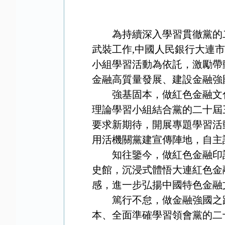
為持續深入學習貫徹黨的
武裝工作
,
中國人民銀行大連市
小組學習活動為依託，激勵帶
金融高質量發展、建設金融強
強基固本，做紅色金融文
理論學習小組結合黨的二十屆
要求新期待，開展專題學習活
用活機關黨建宣傳陣地，自主
知往鑒今，做紅色金融印
史館，沉浸式體悟大連紅色金
感，進一步弘揚中國特色金融
篤行不怠，做金融強國之
本、全面準確學習領會黨的二