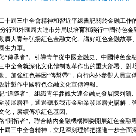
二十屆三中全會精神和習近平總書記關於金融工作
分行和外匯局大連市分局以培育和踐行中國特色金
動廣大青年弘揚紅色金融文化、講好紅色金融故事
國生力軍。
化“傳承者”。引導青年從中國金融史、中國特色金
三中全會就深化文化體制改革作出的重大部署、對
動。加強紅色基因“傳幫帶”，向行內外參觀人員宣
設計製作中國特色金融文化宣傳海報。
記“追隨者”。組織青年參觀大連金融史發展陳列館
融發展曆程，通過聽取我市金融業發展曆史講解，
文化，賡續傳承紅色基因。
路“開拓者”。聯合轄內金融機構團委開展紅色金融
十屆三中全會精神，立足深刻理解把握進一步全面