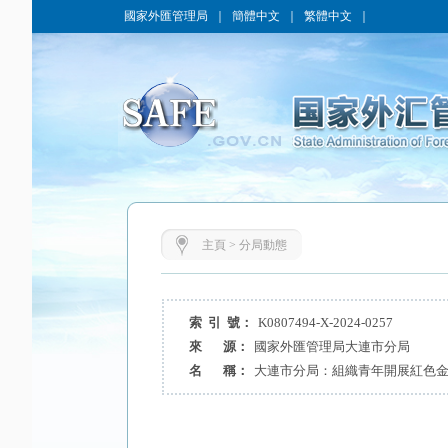
國家外匯管理局
｜
簡體中文
｜
繁體中文
｜
主頁
>
分局動態
索 引 號：
K0807494-X-2024-0257
來 源：
國家外匯管理局大連市分局
名 稱：
大連市分局：組織青年開展紅色