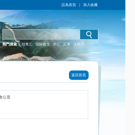
設為首頁
｜
加入收藏
熱門搜索：
结售汇
国际收支
外汇
汇率
人民币
返回首頁
會公眾