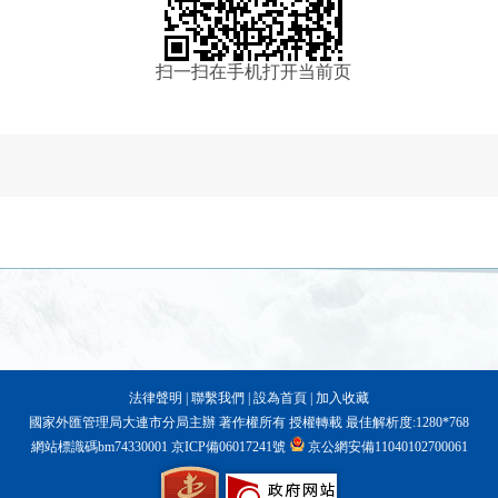
扫一扫在手机打开当前页
法律聲明
|
聯繫我們
|
設為首頁
|
加入收藏
國家外匯管理局大連市分局主辦 著作權所有 授權轉載 最佳解析度:1280*768
網站標識碼bm74330001
京ICP備06017241號
京公網安備11040102700061