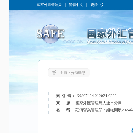
國家外匯管理局
｜
簡體中文
｜
繁體中文
｜
主頁
>
分局動態
索 引 號：
K0807494-X-2024-0222
來 源：
國家外匯管理局大連市分局
名 稱：
莊河營業管理部：組織開展2024