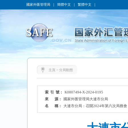
國家外匯管理局
｜
簡體中文
｜
繁體中文
｜
主頁
>
分局動態
索 引 號：
K0807494-X-2024-0195
來 源：
國家外匯管理局大連市分局
名 稱：
大連市分局：召開2024年第六次局務會