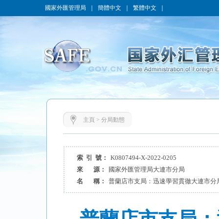
國家外匯管理局
｜
簡體中文
｜
繁體中文
｜
主頁
>
分局動態
索 引 號：
K0807494-X-2022-0205
來 源：
國家外匯管理局大連市分局
名 稱：
普蘭店市支局：迅速學習貫徹大連市分