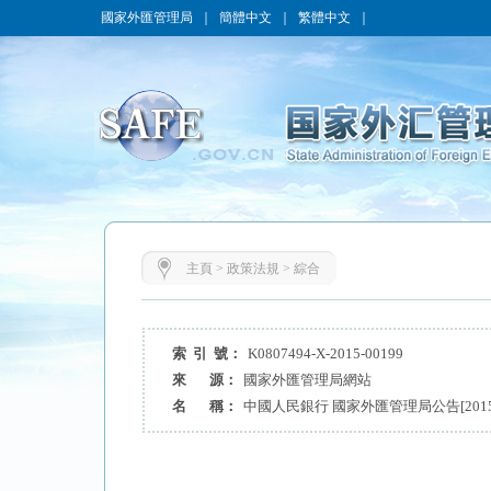
國家外匯管理局
｜
簡體中文
｜
繁體中文
｜
主頁
>
政策法規
>
綜合
索 引 號：
K0807494-X-2015-00199
來 源：
國家外匯管理局網站
名 稱：
中國人民銀行 國家外匯管理局公告[2015