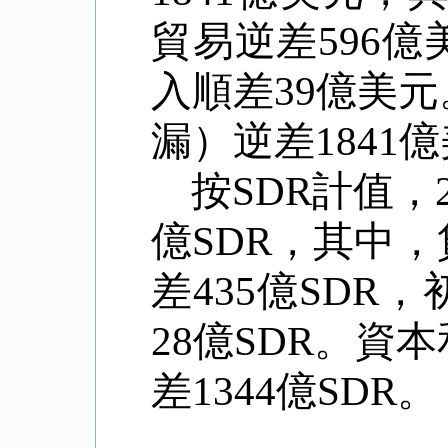
貿易逆差
596
億
入順差
39
億美元
漏）逆差
1841
億
按
SDR
計值，
億
SDR
，其中，
差
435
億
SDR
，
28
億
SDR
。資本
差
1344
億
SDR
。