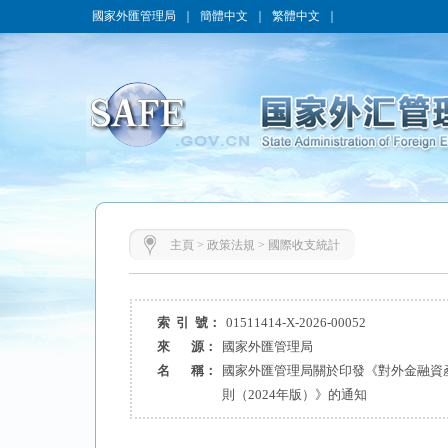
國家外匯管理局
｜
簡體中文
｜
繁體中文
｜
主頁
>
政策法規
>
國際收支統計
索 引 號：
01511414-X-2026-00052
來 源：
國家外匯管理局
名 稱：
國家外匯管理局關於印發《對外金融資
則（2024年版）》的通知