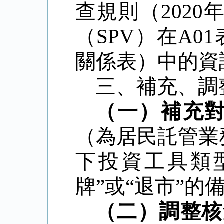
查規則（
2020
（
SPV
）在
A01
關係表）中的資
三、補充、調
（一）補充
（為居民託管業
下投資工具類
牌
”
或
“
退市
”
的
（二）調整核