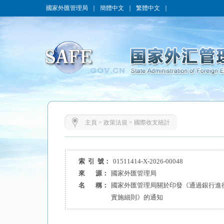
國家外匯管理局
｜
簡體中文
｜
繁體中文
｜
主頁
>
政策法規
>
國際收支統計
索 引 號：
01511414-X-2026-00048
來 源：
國家外匯管理局
名 稱：
國家外匯管理局關於印發《通過銀行進
實施細則》的通知