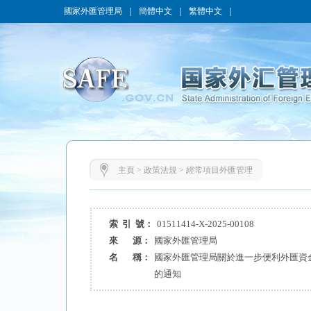
國家外匯管理局
｜
簡體中文
｜
繁體中文
｜
主頁
>
政策法規
>
經常項目外匯管理
索 引 號：
01511414-X-2025-00108
來 源：
國家外匯管理局
名 稱：
國家外匯管理局關於進一步便利外匯資
的通知