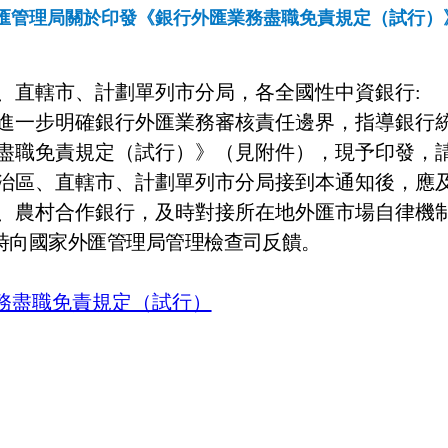
匯管理局關於印發《銀行外匯業務盡職免責規定（試行）
、直轄市、計劃單列市分局，各全國性中資銀行
:
進一步明確銀行外匯業務審核責任邊界，指導銀行
盡職免責規定（試行）》（見附件），現予印發，
治區、直轄市、計劃單列市分局接到本通知後，應
、農村合作銀行，及時對接所在地外匯市場自律機
時向國家外匯管理局管理檢查司反饋。
務盡職免責規定（試行）