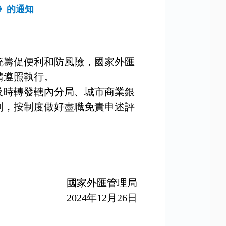
》的通知
統籌促便利和防風險，國家外匯
請遵照執行。
及時轉發轄內分局、城市商業銀
制，按制度做好盡職免責申述評
國家外匯管理局
2024
年
12
月
26
日