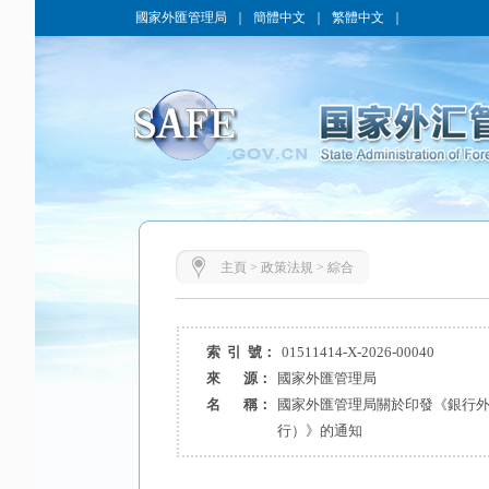
國家外匯管理局
｜
簡體中文
｜
繁體中文
｜
主頁
>
政策法規
>
綜合
索 引 號：
01511414-X-2026-00040
來 源：
國家外匯管理局
名 稱：
國家外匯管理局關於印發《銀行
行）》的通知