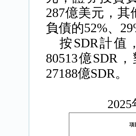
287
億美元，其
負債的
52%
、
29
按
SDR
計值
80513
億
SDR
，
27188
億
SDR
。
20
項