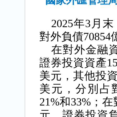
國家外匯管理局
2025
年
3
月末
對外負債
70854
在對外金融
證券投資資產
1
美元，其他投
美元，分別占
21%
和
33%
；在
元，證券投資