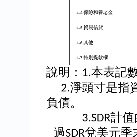
保險和養老金
4.4
貿易信貸
4.5
其他
4.6
特別提款權
4.7
說明：
本表記
1.
淨頭寸是指
2.
負債。
計值
3.SDR
過
兌美元季
SDR