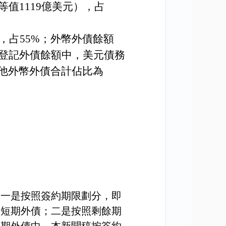
等值
1119
億美元），占
，占
55%
；外幣外債餘額
登記外債餘額中，美元債務
他外幣外債合計佔比為
。一是按照簽約期限劃分，即
為短期外債；二是按照剩餘期