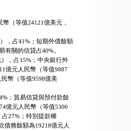
民幣（等值
24121
億美元，
），占
41%
；短期外債餘額
易有關的信貸占
40%
。
元），占
15%
；中央銀行外
11
億元人民幣（等值
9887
人民幣（等值
9598
億美
4%
；
貿易信貸與預付款餘
74
億元人民幣（等值
5300
，占
27%
；
特別提款權
款債務餘額為
19218
億元人