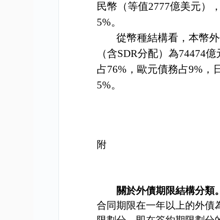
民幣（等值
2777
億美元）
5%
。
從幣種結構看，本幣外
（含
SDR
分配）為
74474
億
占
76%
，歐元債務占
9%
，
5%
。
附
關於外債期限結構分類
合同期限在一年以上的外債