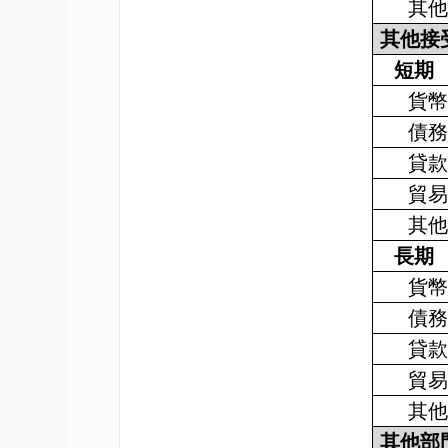
其
其他接
短期
貨
債
貸
貿
其
長期
貨
債
貸
貿
其
其他部