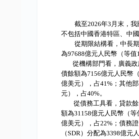
截至
2026
年
3
月末，我
不包括中國香港特區、中
從期限結構看，中長
為
97688
億元人民幣（等值
從機構部門看，廣義政
債餘額為
7156
億元人民幣
億美元），占
41%
；其他部
元），占
40%
。
從債務工具看，貸款餘
額為
31158
億元人民幣（等
億美元），占
22%
；債務證
（
SDR
）分配為
3398
億元