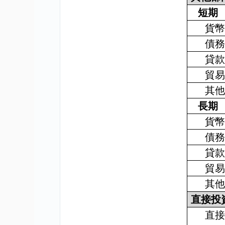
短期
貨
債
貸
貿
其
長期
貨
債
貸
貿
其
直接投
直