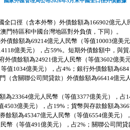
國家外匯管理局公布2026年3月末中國全口徑外債數據
國全口徑（含本外幣）外債餘額為
166902
億元人
國澳門特區和中國台灣地區對外負債，下同）。
期外債餘額為
69214
億
元人民幣（等值
10003
億美元
14118
億美元），占
59%
。短期外債餘額中，與貿
府外債餘額為
24921
億元人民幣（等值
3602
億美
（等值
1034
億美元），占
4%
；銀行外債餘額為
684
門（含關聯公司間貸款）外債餘額為
66414
億元
額為
23364
億元人民幣（等值
3377
億美元），占
1
值
4503
億美元），占
19%
；
貨幣與存款餘額為
366
券餘額為
45347
億元人民幣（等值
6554
億美元）
人民幣（等值
491
億美元），占
2%
；關聯公司間貸