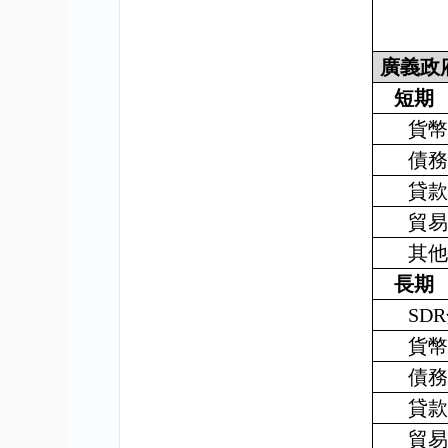
廣義政
短期
貨
債
貸
貿
其
長期
SDR
貨
債
貸
貿