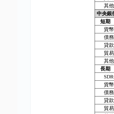
其
中央銀
短期
貨
債
貸
貿
其
長期
SDR
貨
債
貸
貿