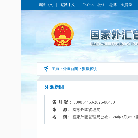
簡體中文
｜
繁體中文
｜
English
微信
微博
無障礙
主頁
>
外匯新聞
>
數據解讀
外匯新聞
索 引 號：
000014453-2026-00480
來 源：
國家外匯管理局
名 稱：
國家外匯管理局公布2026年3月末