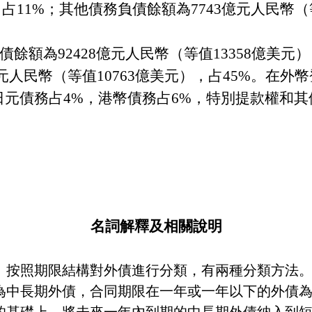
，占
11%
；其他債務負債餘額為
7743
億元人民幣（
債餘額為
92428
億元人民幣（等值
13358
億美元）
元人民幣（等值
10763
億美元），占
45%
。在外幣
日元債務占
4%
，港幣債務占
6%
，特別提款權和其
名詞解釋及相關說明
。
按照期限結構對外債進行分類，有兩種分類方法
為中長期外債，合同期限在一年或一年以下的外債