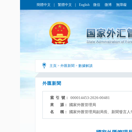
簡體中文
｜
繁體中文
｜
English
微信
微博
無障礙
主頁
>
外匯新聞
>
數據解讀
外匯新聞
索 引 號：
000014453-2026-00481
來 源：
國家外匯管理局
名 稱：
國家外匯管理局副局長、新聞發言人李