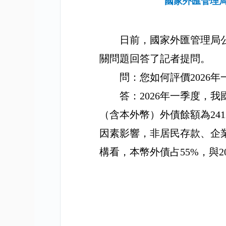
國家外匯管理局
日前，國家外匯管理局
關問題回答了記者提問。
問：您如何評價
2026
年
答：
2026
年一季度，我
（含本外幣）外債餘額為
241
因素影響，
非居民存款、企
構看，本幣外債占
55%
，與
2