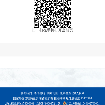
扫一扫在手机打开当前页
聯繫我們
|
法律聲明
|
網站地圖
|
設為首頁
|
加入收藏
國家外匯管理局主辦 著作權所有 授權轉載 最佳解析度:1280*768
網站標識碼bm74000001
京ICP備06017241號
京公網安備11040102700061