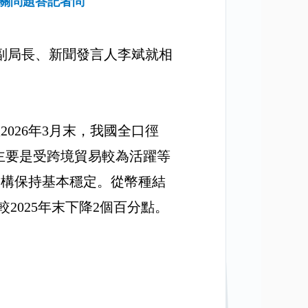
有關問題答記者問
副局長、新聞發言人李斌就相
至
2026
年
3
月末，我國全口徑
主要是
受
跨境
貿易較為活躍
等
結構保持基本穩定。從幣種結
較
2025
年末下降
2
個百分點。