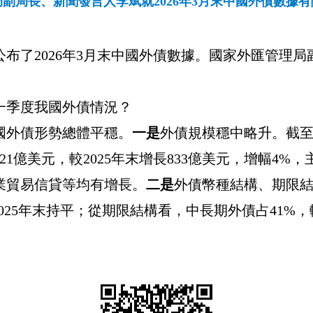
副局長、新聞發言人李斌就2026年3月末中國外債數據
公布了
2026
年
3
月末中國外債數據。國家外匯管理局
一季度我國外債情況？
國外債形勢總體平穩。
一是
外債規模穩中略升。截
21
億美元，較
2025
年末增長
833
億美元，增幅
4%
，
業貿易信貸等均有增長
。
二是
外債幣種結構、期限
025
年末持平；從期限結構看，中長期外債占
41%
，