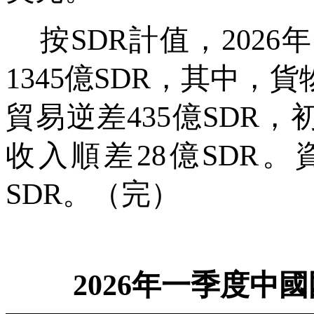
按
SDR
計值，
2026
年
1345
億
SDR
，其中，貨
貿易逆差
435
億
SDR
，
收入順差
28
億
SDR
。
SDR
。（完）
2026
年一季度中國