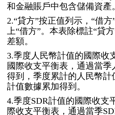
和金融賬戶中包含儲備資產
2.“
貸方
”
按正值列示，
“
借方
上
“
借方
”
。本表除標註
“
貸方
差額。
3.
季度人民幣計值的國際收
國際收支平衡表，通過當季
得到，季度累計的人民幣計
計值數據累加得到。
4.
季度
SDR
計值的國際收支
際收支平衡表，通過當季
SD