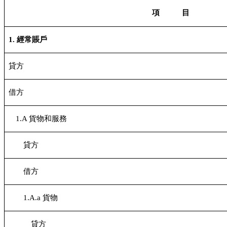
項 目
1.
經常賬戶
貸方
借方
1.A
貨物和服務
貸方
借方
1.A.a
貨物
貸方