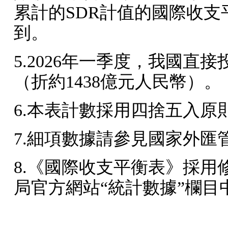
累計的
SDR
計值的國際收支
到。
5.2026
年一季度，我國直接
（折約
1438
億元人民幣）。
6.
本表計數採用四捨五入原
7.
細項數據請參見國家外匯
8.
《國際收支平衡表》採用
局官方網站
“統計數據”欄