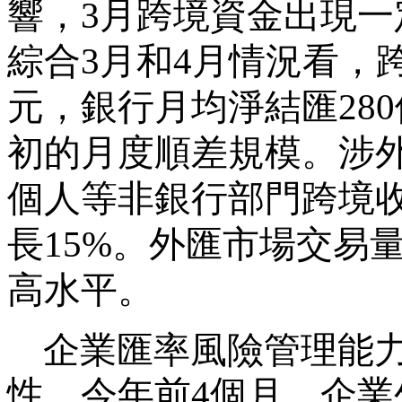
響，
3
月跨境資金出現一
綜合
3
月和
4
月情況看，
元，銀行月均淨結匯
280
初的月度順差規模。涉
個人等非銀行部門跨境
長
15%
。外匯市場交易
高水平。
企業匯率風險管理能
性。今年前4個月，企