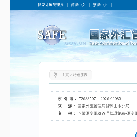
國家外匯管理局
｜
簡體中文
｜
繁體中文
｜
主頁
>
特色服務
索 引 號：
72688507-1-2026-00085
來 源：
國家外匯管理局雙鴨山市分局
名 稱：
企業匯率風險管理知識彙編-匯率