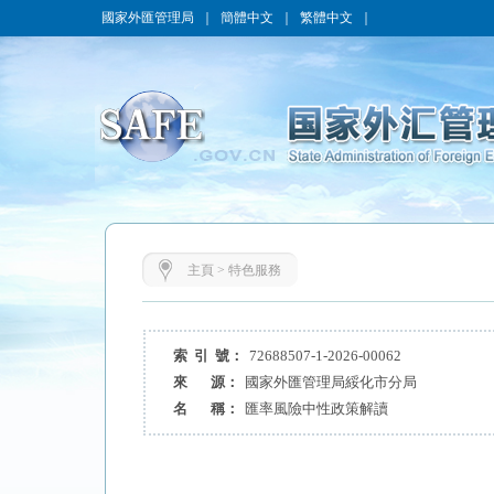
國家外匯管理局
｜
簡體中文
｜
繁體中文
｜
主頁
>
特色服務
索 引 號：
72688507-1-2026-00062
來 源：
國家外匯管理局綏化市分局
名 稱：
匯率風險中性政策解讀