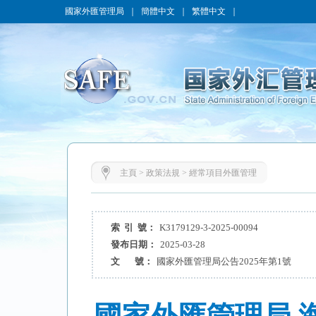
國家外匯管理局
｜
簡體中文
｜
繁體中文
｜
主頁
>
政策法規
>
經常項目外匯管理
索 引 號：
K3179129-3-2025-00094
發布日期：
2025-03-28
文 號：
國家外匯管理局公告2025年第1號