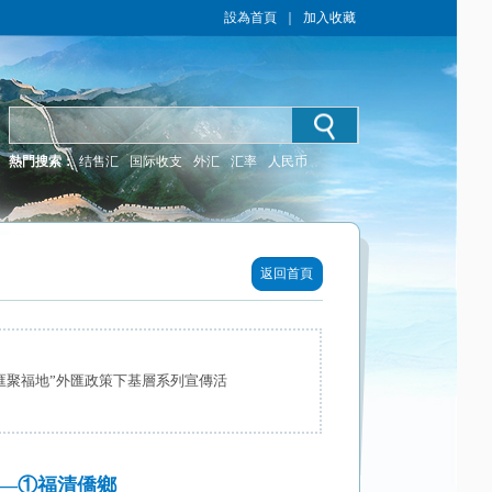
設為首頁
｜
加入收藏
熱門搜索：
结售汇
国际收支
外汇
汇率
人民币
返回首頁
匯聚福地”外匯政策下基層系列宣傳活
——①福清僑鄉