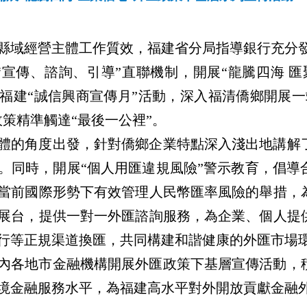
縣域經營主體工作質效，福建省分局指導銀行充分發揮
“宣傳、諮詢、引導”直聯機制，開展“龍騰四海 
4年福建“誠信興商宣傳月”活動，深入福清僑鄉開展
策精準觸達“最後一公裡”。
體的角度出發，針對僑鄉企業特點深入淺出地講解
。同時，開展“個人用匯違規風險”警示教育，倡導
當前國際形勢下有效管理人民幣匯率風險的舉措，
展台，提供一對一外匯諮詢服務，為企業、個人提
行等正規渠道換匯，共同構建和諧健康的外匯市場
內各地市金融機構開展外匯政策下基層宣傳活動，
境金融服務水平，為福建高水平對外開放貢獻金融