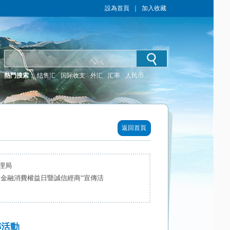
設為首頁
｜
加入收藏
熱門搜索：
结售汇
国际收支
外汇
汇率
人民币
返回首頁
理局
15金融消費權益日暨誠信經商”宣傳活
傳活動