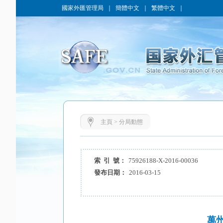
國家外匯管理局
｜
簡體中文
｜
繁體中文
｜
主頁
>
分局動態
索 引 號：
75926188-X-2016-00036
發布日期：
2016-03-15
萬