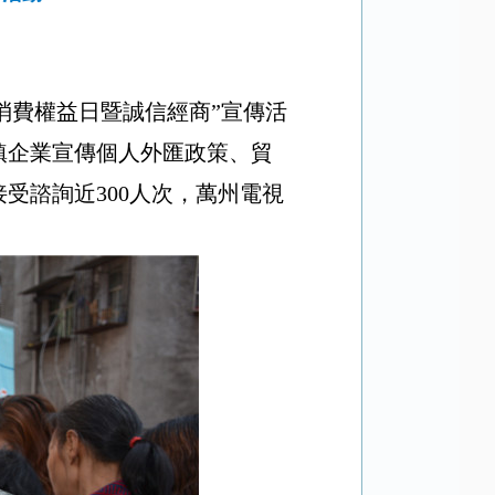
融消費權益日暨誠信經商”宣傳活
鎮企業宣傳個人外匯政策、貿
受諮詢近300人次，萬州電視