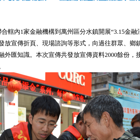
聯合轄內1家金融機構到萬州區分水鎮開展“3.15金
發放宣傳折頁、現場諮詢等形式，向過往群眾、鄉
外匯知識。本次宣傳共發放宣傳資料2000餘份，接
。