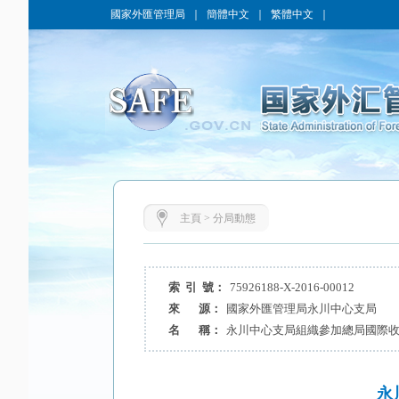
國家外匯管理局
｜
簡體中文
｜
繁體中文
｜
主頁
>
分局動態
索 引 號：
75926188-X-2016-00012
來 源：
國家外匯管理局永川中心支局
名 稱：
永川中心支局組織參加總局國際
永