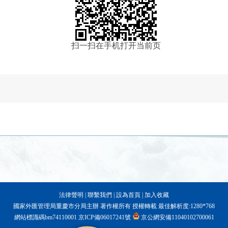
扫一扫在手机打开当前页
法律聲明
|
聯繫我們
|
設為首頁
|
加入收藏
國家外匯管理局重慶市分局主辦 著作權所有 授權轉載 最佳解析度:1280*768
網站標識碼bm74110001
京ICP備06017241號
京公網安備11040102700061