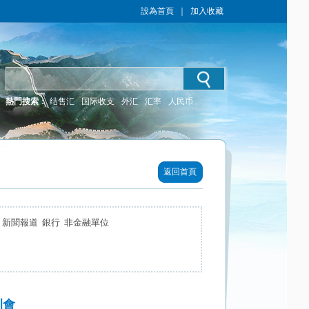
設為首頁
｜
加入收藏
熱門搜索：
结售汇
国际收支
外汇
汇率
人民币
返回首頁
新聞報道 銀行 非金融單位
訓會