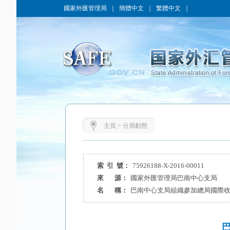
國家外匯管理局
｜
簡體中文
｜
繁體中文
｜
主頁
>
分局動態
索 引 號：
75926188-X-2016-00011
來 源：
國家外匯管理局巴南中心支局
名 稱：
巴南中心支局組織參加總局國際