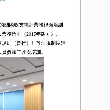
的
國際收支統計業務視頻培訓
報業務指引（
2015
年版）》、
查規則（暫行）》等法規制度進
人員參加了此次培訓。