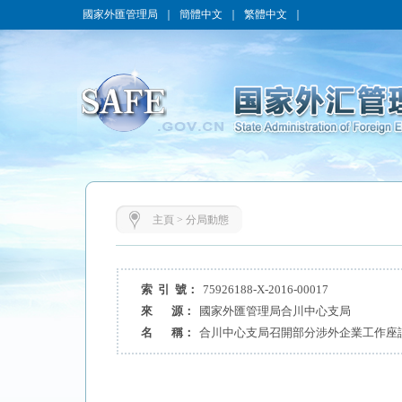
國家外匯管理局
｜
簡體中文
｜
繁體中文
｜
主頁
>
分局動態
索 引 號：
75926188-X-2016-00017
來 源：
國家外匯管理局合川中心支局
名 稱：
合川中心支局召開部分涉外企業工作座