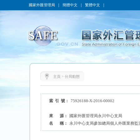
國家外匯管理局
｜
簡體中文
｜
繁體中文
｜
主頁
>
分局動態
索 引 號：
75926188-X-2016-00002
來 源：
國家外匯管理局永川中心支局
名 稱：
永川中心支局參加總局個人外匯業務監