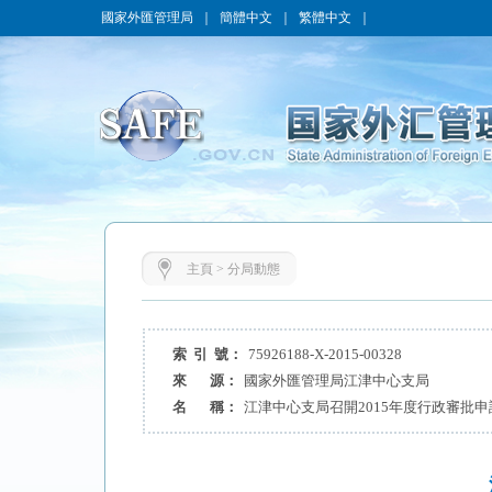
國家外匯管理局
｜
簡體中文
｜
繁體中文
｜
主頁
>
分局動態
索 引 號：
75926188-X-2015-00328
來 源：
國家外匯管理局江津中心支局
名 稱：
江津中心支局召開2015年度行政審批