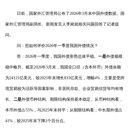
日前，国家外汇管理局公布了
2026
年
3
月末中国外债数据。国
家外汇管理局副局长、新闻发言人李斌就相关问题回答了记者提
问。
问：您如何评价
2026
年一季度我国外债情况？
答：
2026
年一季度，我国外债形势总体平稳。
一是
外债规模
稳中略升。截至
2026
年
3
月末，我国全口径（含本外币）外债余额
为
24121
亿美元，较
2025
年末增长
833
亿美元，增幅
4%
，主要是
受
跨
境
贸易较为活跃
等因素影响，
非居民存款、企业贸易信贷等均有增
长
。
二是
外债币种结构、期限结构保持基本稳定。从币种结构看，
本币外债占
55%
，与
2025
年末持平；从期限结构看，中长期外债占
41%
，较
2025
年末下降
2
个百分点。