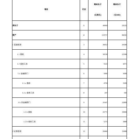
期末头寸
期末头寸
项目
行次
（亿美元）
（亿
SDR
）
净头寸
1
40060
29535
资产
2
119757
88291
1
直接投资
3
36052
26580
1.1
股权
4
30530
22508
1.2
债务工具
5
5522
4071
1.a
金融部门
6
5006
3690
1.1.a
股权
7
4759
3509
1.2.a
债务工具
8
247
182
1.b
非金融部门
9
31047
22889
1.1.b
股权
10
25771
19000
1.2.b
债务工具
11
5275
3889
2
证券投资
12
20466
15088