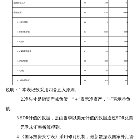
3
金融衍生工具
42
258
191
4
其他投资
43
14790
10904
4.1
其他股权
44
0
0
4.2
货币和存款
45
5300
3908
4.3
贷款
46
3377
2489
4.4
保险和养老金
47
324
239
4.5
贸易信贷
48
4503
3320
4.6
其他
49
795
586
4.7
特别提款权
50
491
362
说明：
1.
本表记数采用四舍五入原则。
2.
净头寸是指资产减负债，
“
＋
”
表示净资产，
“−”
表示净负
债。
3.SDR
计值的数据，是由当季以美元计值的数据通过
SDR
兑美
元季末汇率折算得到。
4.
《国际投资头寸表》采用修订机制，最新数据以国家外汇管