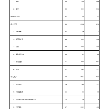
2.1
股权
13
12384
9130
2.2
债券
14
8081
5958
3
金融衍生工具
15
295
218
4
其他投资
16
25432
18750
4.1
其他股权
17
100
73
4.2
货币和存款
18
6019
4438
4.3
贷款
19
10297
7591
4.4
保险和养老金
20
351
259
4.5
贸易信贷
21
7203
5310
4.6
其他
22
1463
1079
5
储备资产
23
37511
27655
5.1
货币黄金
24
3428
2527
5.2
特别提款权
25
553
408
5.3
在国际货币基金组织的储备头寸
26
109
80
5.4
外汇储备
27
33421
24640