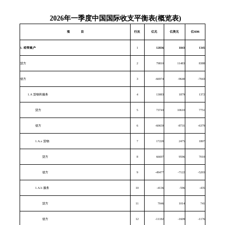
2026
年一季度中国国际收支平衡表
(
概览表
)
项 目
行次
亿元
亿美元
亿
SD
R
1.
经常账户
1
12836
1843
1345
贷方
2
79810
11483
8388
借方
3
-66974
-9640
-7043
1.A
货物和服务
4
13083
1879
1372
贷方
5
73743
10610
7751
借方
6
-60659
-8731
-6379
1.A.a
货物
7
17220
2475
1807
贷方
8
66697
9596
7010
借方
9
-49477
-7122
-5203
1.A.b
服务
10
-4136
-596
-435
贷方
11
7046
1014
741
借方
12
-11182
-1609
-1176