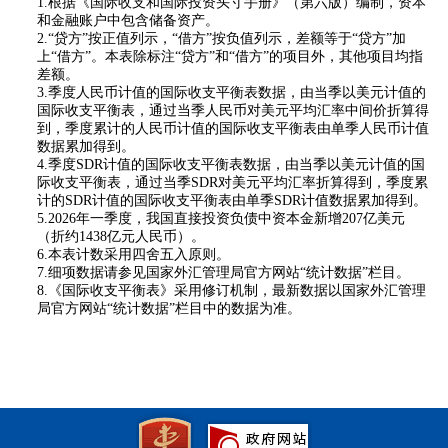
1.
根据《国际收支和国际投资头寸手册》（第六版）编制，资本
和金融账户中包含储备资产。
2.“
贷方
”
按正值列示，
“
借方
”
按负值列示，差额等于
“
贷方
”
加
上
“
借方
”
。本表除标注
“
贷方
”
和
“
借方
”
的项目外，其他项目均指
差额。
3.
季度人民币计值的国际收支平衡表数据，由当季以美元计值的
国际收支平衡表，通过当季人民币对美元平均汇率中间价折算得
到，季度累计的人民币计值的国际收支平衡表由单季人民币计值
数据累加得到。
4.
季度
SDR
计值的国际收支平衡表数据，由当季以美元计值的国
际收支平衡表，通过当季
SDR
对美元平均汇率折算得到，季度累
计的
SDR
计值的国际收支平衡表由单季
SDR
计值数据累加得到。
5.2026
年一季度，我国直接投资负债中资本金新增
207
亿美元
（折约
1438
亿元人民币）。
6.
本表计数采用四舍五入原则。
7.
细项数据请参见国家外汇管理局官方网站
“
统计数据
”
栏目。
8.
《国际收支平衡表》采用修订机制，最新数据以国家外汇管理
局官方网站
“统计数据”栏目中的数据为准。