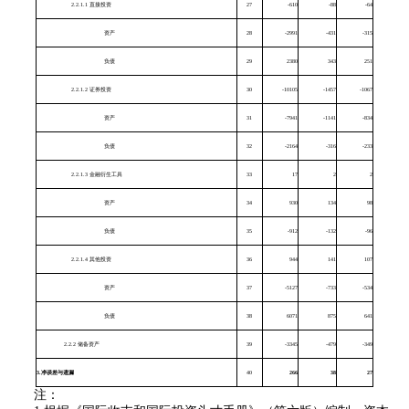
2.2.1.1 直接投资
27
-610
-88
-64
资产
28
-2991
-431
-315
负债
29
2380
343
251
2.2.1.2 证券投资
30
-10105
-1457
-1067
资产
31
-7941
-1141
-834
负债
32
-2164
-316
-233
2.2.1.3 金融衍生工具
33
17
2
2
资产
34
930
134
98
负债
35
-912
-132
-96
2.2.1.4 其他投资
36
944
141
107
资产
37
-5127
-733
-534
负债
38
6071
875
641
2.2.2
储备资产
39
-3345
-479
-349
3.
净误差与遗漏
40
266
38
27
注：