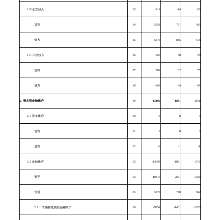
1.B
初次收入
13
-514
-74
-55
贷方
14
5358
771
563
借方
15
-5873
-845
-618
1.C
二次收入
16
267
38
28
贷方
17
709
102
75
借方
18
-442
-64
-47
2.
资本和金融账户
19
-13102
-1881
-1372
2.1
资本账户
20
-3
0
0
贷方
21
3
0
0
借方
22
-6
-1
-1
2.2
金融账户
23
-13099
-1881
-1372
资产
24
-18475
-2651
-1934
负债
25
5376
770
562
2.2.1
非储备性质的金融账户
26
-9754
-1401
-1023