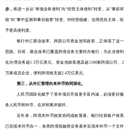
步，
将进一步从
“
单项业务便利
”
向
“
经营主体便利
”
转变，从
“
事前审
核
”
向
“
事中监测和事后核查
”
转变。对经营稳健、信用优良主体，给
予更高便利度。
银行外汇展业改革、跨国公司资金池等政策，正体现了这一
思路。目前，展业改革已覆盖跨境业务主要经办银行，为企业便利
化办理业务超
1.3
万亿美元。资金池政策惠及超
1100
家跨国公司、
2
万家成员企业，便利跨境收支超
2.4
万亿美元。
第三，从外汇管理向本外币协同深化。
人民币国际化赋予了资本项目开放更丰富内涵，必须更好服
务人民币和外币、在岸和离岸循环。
近年来，跨境本外币政策协同成效显著。银行结算账户体系
已实现本外币合一，各类跨境投融资业务基本实现本外币一个文件