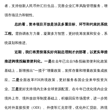
者，支持创新人民币外汇衍生品，完善企业汇率风险管理服务，增
强市场活力和韧性。
总的看，资本项目开放是涉及多重目标、环节和约束的系统
工程。
需协调各方力量，凝聚多方智慧，更好统筹发展和安全，系
统谋划和推进。
近期，我们将贯彻落实好何副总理刚才的部署，以更实举措
推进跨境投融资便利化。一是
在去年已出台
9
条投融资便利化政策
基础上，新增推出
“
一揽子
”
增量政策，发挥存量和增量政策集成效
应。
二是
全面改革
FDI
跨境政策，更好服务各国企业来华投资兴
业。
三是
更好支持境内主体全球资源配置。在今年已优化境内企业
境外上市、境外放款等制度基础上，积极回应市场需求，进一步简
化对外直接投资（
ODI
）、外债等汇兑管理，优化外汇贷款、跨境