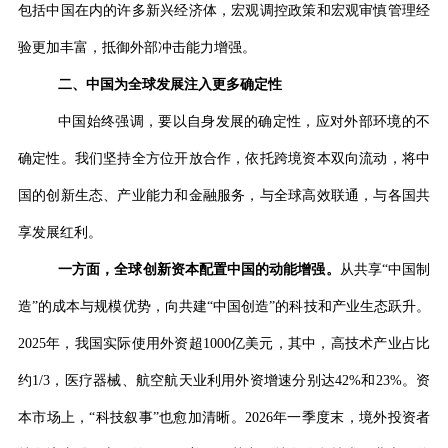
包括中国在内的许多新兴经济体，宏观调控政策和宏观审慎管理经
验更加丰富，抵御外部冲击能力增强。
二、中国为全球发展注入更多确定性
中国始终强调，要以自身发展的确定性，应对外部环境的不
确定性。我们坚持全方位开放合作，依托跨境资本双向流动，将中
国的创新生态、产业能力和金融服务，与全球高效联通，与各国共
享发展红利。
一方面，全球创新资本配置中国的动能增强。
从共享
“
中国制
造
”
的成本与规模优势，向共建
“
中国创造
”
的科技和产业生态跃升。
2025
年，我国实际使用外资超
1000
亿美元，其中，高技术产业占比
约
1/3
，医疗器械、航空航天业利用外资增速分别达
42%
和
23%
。资
本市场上，
“
科技叙事
”
也愈加清晰。
2026
年一季度末，境外投资者