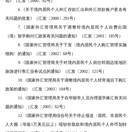
知》（汇发〔
2000
〕
82
号）
6.
《关于境内居民个人外汇存款汇出和外汇存款账户更名有
关问题的批复》（汇发〔
2000
〕
291
号）
7.
《国家外汇管理局关于调整对境内居民个人自费出国
（境）留学购付汇政策有关问题的通知》（汇发〔
2001
〕
185
号）
8.
《国家外汇管理局关于下发〈境内居民个人购汇管理实施
细则〉的通知》（汇发〔
2002
〕
68
号）
9.
《国家外汇管理局关于对境内居民个人前往邻国边境地区
旅游进行售汇业务试点的通知》（汇发〔
2002
〕
121
号）
10.
《国家外汇管理局关于调整境内居民个人经常项目下购汇
政策的通知》（汇发〔
2003
〕
104
号）
11.
《国家外汇管理局关于在华留学人员办理退学换汇有关问
题的通知》（汇发〔
2003
〕
62
号）
12.
《国家外汇管理局综合司关于停止报送〈居民、非居民个
人大额
（
等值
1
万美元以上
）
现钞存取款和境内居民个人外币划转