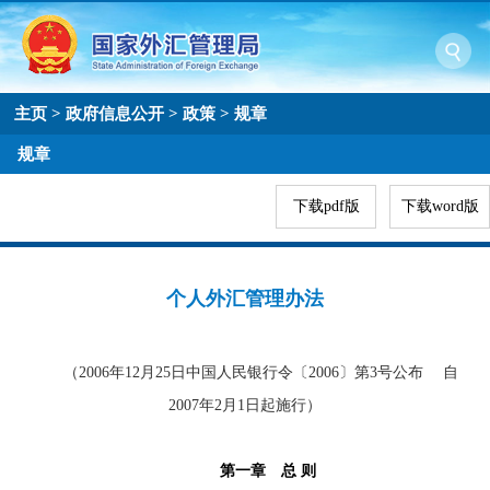
主页
>
政府信息公开
>
政策
>
规章
规章
下载pdf版
下载word版
个人外汇管理办法
（
2006
年
12
月
25
日中国人民银行令〔
2006
〕第
3
号公布 自
2007
年
2
月
1
日起施行）
第一章 总 则