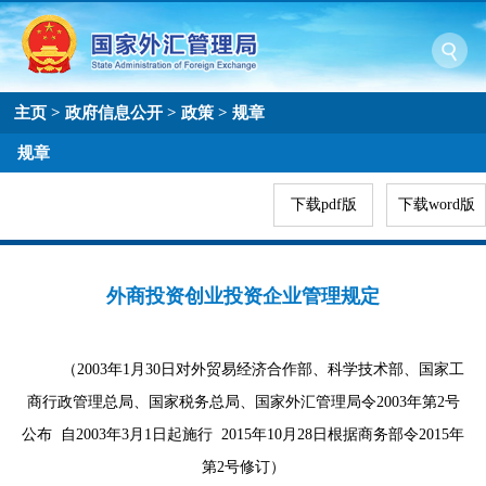
主页
>
政府信息公开
>
政策
>
规章
规章
下载pdf版
下载word版
外商投资创业投资企业管理规定
（
2003
年
1
月
30
日对外贸易经济合作部、科学技术部、国家工
商行政管理总局、国家税务总局、国家外汇管理局令
2003
年第
2
号
公布
自
2003
年
3
月
1
日起施行
2015
年
10
月
28
日根据商务部令
2015
年
第
2
号修订
）