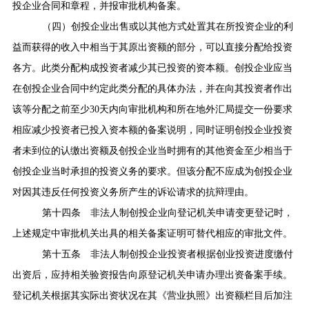
投企业合同和章程，并报审批机构备案。
（四）创投企业出售或以其他方式处置其在所投资企业的利
益而获得的收入中相当于其原出资额的部分，可以直接分配给投资
各方。此类分配构成投资者减少其已投资的资本额。创投企业应当
在创投企业合同中约定此类分配的具体办法，并在向其投资者作出
该等分配之前至少
30
天内向审批机构和所在地外汇局提交一份要求
相应减少投资者已投入资本额的备案说明，同时证明创投企业投资
者未到位的认缴出资额及创投企业当时拥有的其他资金至少相当于
创投企业当时承担的投资义务的要求。但该分配不应成为创投企业
对因其违反任何投资义务所产生的诉讼请求的抗辩理由。
第十四条
非法人制创投企业向登记机关申请变更登记时，
上述规定中审批机关出具的相关备案证明可替代相应的审批文件。
第十五条
非法人制创投企业投资者根据创业投资进度缴付
出资后，应持相关验资报告向原登记机关申请办理出资备案手续。
登记机关根据其实际出资状况在其《营业执照》出资额栏目后加注