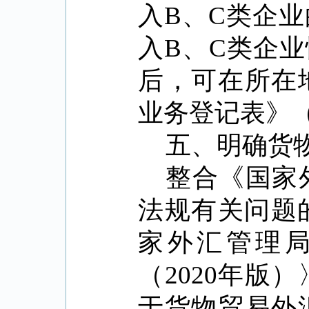
入
B
、
C
类企业
入
B
、
C
类企业
后，可在所在
业务登记表》
五、明确货
整合《国家
法规有关问题
家外汇管理
（
2020
年版）
于货物贸易外