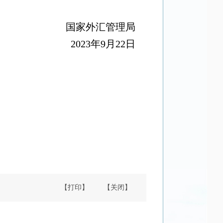
家外汇管理局
23
年
9
月
22
日
【打印】
【关闭】