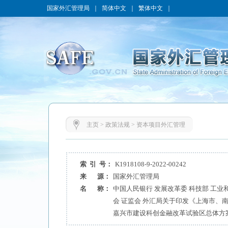
国家外汇管理局
｜
简体中文
｜
繁体中文
｜
主页
>
政策法规
>
资本项目外汇管理
索 引 号：
K1918108-9-2022-00242
来 源：
国家外汇管理局
名 称：
中国人民银行 发展改革委 科技部 工业
会 证监会 外汇局关于印发《上海市、
嘉兴市建设科创金融改革试验区总体方