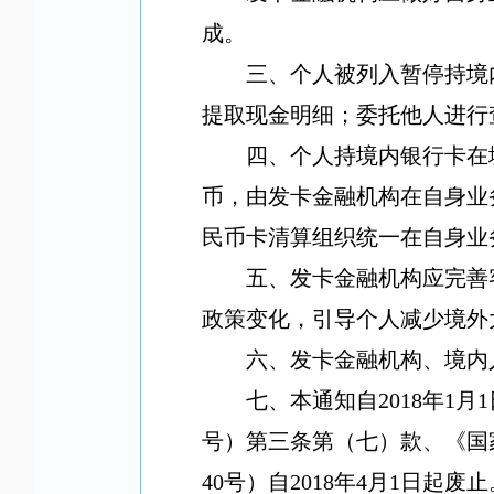
成。
三、个人被列入暂停持境
提取现金明细；委托他人进行
四、个人持境内银行卡在
币，由发卡金融机构在自身业
民币卡清算组织统一在自身业
五、发卡金融机构应完善
政策变化，引导个人减少境外
六、发卡金融机构、境内
七、本通知自
2018
年
1
月
1
号）第三条第（七）款、《国
40
号）自
2018
年
4
月
1
日起废止