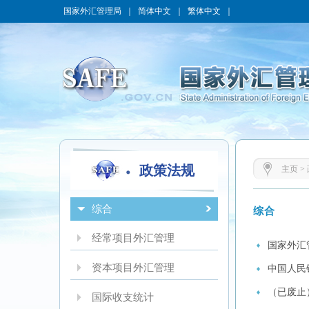
国家外汇管理局
｜
简体中文
｜
繁体中文
｜
政策法规
主页
>
综合
综合
经常项目外汇管理
国家外汇
资本项目外汇管理
中国人民银
（已废止
国际收支统计