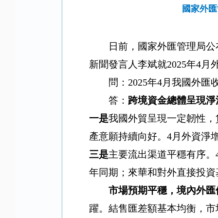
國家外匯
日前，國家外匯管理局公
新聞發言人李斌就
2025
年
4
月
問：
2025
年
4
月我國外匯
答：
跨境資金總體呈現淨
一是
我國外貿呈現一定韌性，
產意願持續向好。
4
月外資淨
三是
主要流出渠道平穩有序。
年同期；來華和對外直接投資
市場預期平穩，境內外匯
躍。結售匯差額基本均衡，市