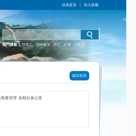
設為首頁
｜
加入收藏
熱門搜索：
结售汇
国际收支
外汇
汇率
人民币
返回首頁
結售匯管理 各類社會公眾