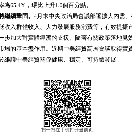
率為
65.4%
，環比上升
1.0
個百分點。
將繼續鞏固。
4
月末中央政治局會議部署擴大內需、
低收入群體收入、大力發展服務消費等，有效提振
一步加大對實體經濟的支援。隨著有關政策落地見
市場的基本盤作用。近期中美經貿高層會談取得實
於維護中美經貿關係健康、穩定、可持續發展。
扫一扫在手机打开当前页