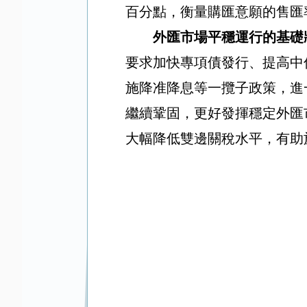
百分點，衡量購匯意願的售匯
外匯市場平穩運行的基礎
要求加快專項債發行、提高中
施降准降息等一攬子政策，進
繼續鞏固，更好發揮穩定外匯
大幅降低雙邊關稅水平，有助