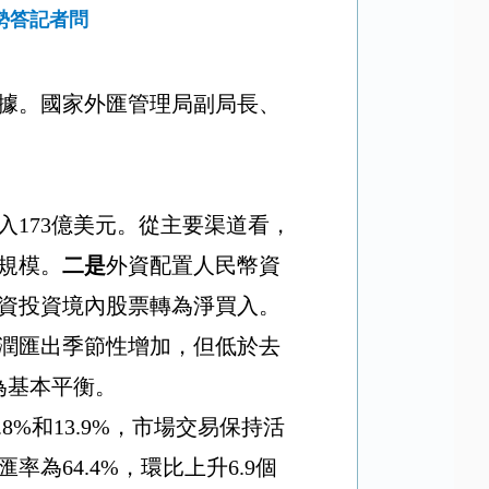
勢答記者問
據。國家外匯管理局副局長、
入
173
億美元。從主要渠道看，
規模。
二是
外資配置人民幣資
資投資境內股票轉為淨買入。
潤匯出季節性增加，但低於去
為基本平衡。
.8%
和
13.9%
，市場交易保持活
匯率為
64.4%
，環比上升
6.9
個