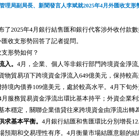
管理局副局長、新聞發言人李斌就2025年4月外匯收支形
布了
2025
年
4
月銀行結售匯和銀行代客涉外收付款數
外匯收支形勢回答了記者提問。
收支形勢如何？
流入。
4
月，企業、個人等非銀行部門跨境資金淨流
貨物貿易項下跨境資金淨流入
649
億美元，保持較高
增持境內債券
109
億美元，處於較高水平。
4
月下旬外
4
月服務貿易資金淨流出環比基本持平；外資企業利
基本穩定，關聯企業借貸往來跨境資金由淨流出轉
供求基本平衡。
4
月銀行結匯和售匯環比分別增長
12
場預期和交易理性有序。
4
月衡量市場結匯意願的結