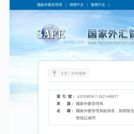
國家外匯管理局
｜
簡體中文
｜
繁體中文
｜
主頁
>
特色服務
索 引 號：
43320858-7-2025-00057
來 源：
國家外匯管理局
名 稱：
國家外匯管理局副局長、新聞發言人
勢答記者問